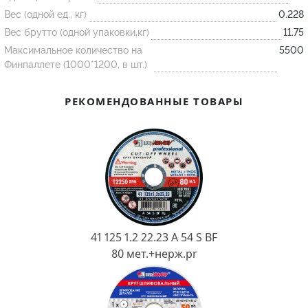
Ковш разливочный
Вес (одной ед., кг)
0.228
Желоб
Вес брутто (одной упаковки,кг)
11.75
Максимальное количество на
5500
Огнеупорная SiC смесь
Финпаллете (1000*1200, в шт.)
Крышка
РЕКОМЕНДОВАННЫЕ ТОВАРЫ
41 125 1.2 22.23 A 54 S BF
80 мет.+нерж.pr