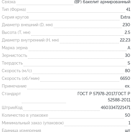
Связка
(BF) бакелит армированный
Тип (Форма)
41
Огнеупорные
Серия кругов
Extra
изделия
Диаметр внешний (D, мм)
230
Скачать каталог
Высота (T, мм)
2.5
Диаметр внутренний (H, мм)
22.23
Тигель
Марка зерна
A
Муфель
Зернистость
30
Черпак
Твердость
S
Шербер
Скорость (м/с)
80
Скорость (об/мин)
6650
Трубка
Примечание
ex.
Стержень
Стандарт
ГОСТ Р 57978-2017,ГОСТ Р
Пробка
52588-2011
Подставка
ШтрихКод
4603347221471
Количество в упаковке
50
Лодочка
Минимальный заказ (упаковок)
1
Контакт
Единица измерения
шт