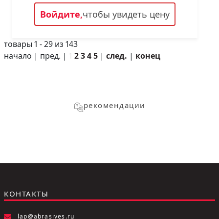
Войдите,
чтобы увидеть цену
товары 1 - 29 из 143
начало | пред. |
1
2
3
4
5
|
след.
|
конец
рекомендации
КОНТАКТЫ
lap@abrasives.ru