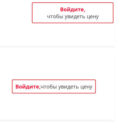
Лодочка
Войдите,
Контакт
чтобы увидеть цену
Ковш разливочный
Желоб
Огнеупорная SiC смесь
Крышка
Войдите,
чтобы увидеть цену