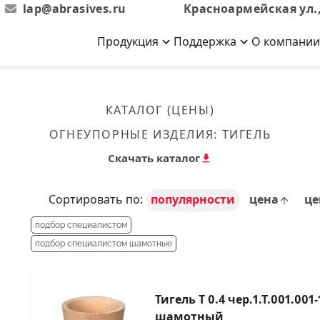
lap@abrasives.ru
Красноармейская ул.,
Продукция
Поддержка
О компании
Абразивы на
Новости
Отзывы
й связке
кументы, ГОСТы,
ов завода
гибкой основе
Новости компании
Оставьте свой отзыв
КАТАЛОГ (ЦЕНЫ)
эсплуатации
лог
Скачать каталог
ОГНЕУПОРНЫЕ ИЗДЕЛИЯ:
ТИГЕЛЬ
Связаться с нами
Вакансии
вальные
Круги лепестковые торцевые
Форма обратной связи
Текущие вакансии, Анкета
Скачать каталог
кации о нашей
соискателей
ифовальные
Фибровые диски
овальные
Рулоны
Сортировать по:
популярности
цена
ц
фовальные
подбор специалистом
Коралловые
подбор специалистом шамотные
круги
Тигель T 0.4 чер.1.Т.001.001
Круги из нетканого материала
шамотный