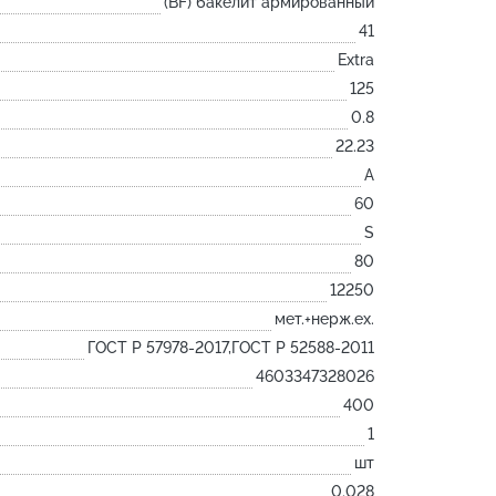
(BF) бакелит армированный
Лодочка
41
Контакт
Extra
Ковш разливочный
125
0.8
Желоб
22.23
Огнеупорная SiC смесь
A
Крышка
60
S
80
12250
мет.+нерж.ex.
ГОСТ Р 57978-2017,ГОСТ Р 52588-2011
4603347328026
400
1
шт
0.028