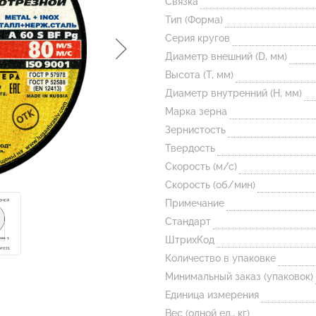
Связка
Тип (Форма)
Серия кругов
Диаметр внешний (D, мм)
Высота (T, мм)
Диаметр внутренний (H, мм)
Марка зерна
Зернистость
Твердость
Скорость (м/с)
Скорость (об/мин)
Примечание
Стандарт
ШтрихКод
Количество в упаковке
Минимальный заказ (упаковок)
Единица измерения
Вес (одной ед., кг)