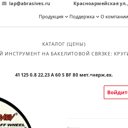
lap@abrasives.ru
Красноармейская ул.,
Продукция
Поддержка
О компании
Абразивы на
Новости
Отзывы
й связке
кументы, ГОСТы,
ов завода
гибкой основе
Новости компании
Оставьте свой отзыв
КАТАЛОГ (ЦЕНЫ)
эсплуатации
лог
Скачать каталог
Й ИНСТРУМЕНТ НА БАКЕЛИТОВОЙ СВЯЗКЕ
:
КРУГ
Связаться с нами
Вакансии
вальные
Круги лепестковые торцевые
Форма обратной связи
Текущие вакансии, Анкета
кации о нашей
соискателей
ифовальные
Фибровые диски
41 125 0.8 22.23 A 60 S BF 80 мет.+нерж.ex.
овальные
Рулоны
фовальные
Войдит
Коралловые
круги
Круги из нетканого материала