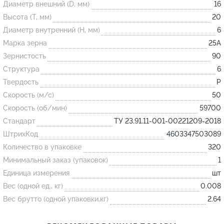
Диаметр внешний (D, мм)
16
Высота (T, мм)
20
Огнеупорные
Диаметр внутренний (H, мм)
6
изделия
Марка зерна
25А
Скачать каталог
Зернистость
90
Структура
6
Тигель
Твердость
P
Муфель
Скорость (м/с)
50
Черпак
Скорость (об/мин)
59700
Шербер
Стандарт
ТУ 23.91.11-001-00221209-2018
Трубка
ШтрихКод
4603347503089
Количество в упаковке
320
Стержень
Минимальный заказ (упаковок)
1
Пробка
Единица измерения
шт
Подставка
Вес (одной ед., кг)
0.008
Лодочка
Вес брутто (одной упаковки,кг)
2.64
Контакт