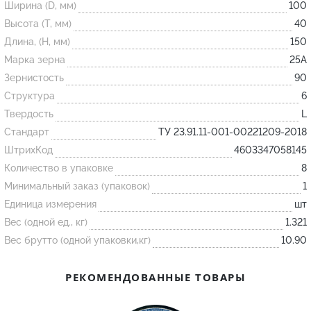
Ширина (D, мм)
100
Высота (T, мм)
40
Огнеупорные
Длина, (H, мм)
150
изделия
Марка зерна
25А
Скачать каталог
Зернистость
90
Структура
6
Тигель
Твердость
L
Муфель
Стандарт
ТУ 23.91.11-001-00221209-2018
Черпак
ШтрихКод
4603347058145
Шербер
Количество в упаковке
8
Трубка
Минимальный заказ (упаковок)
1
Единица измерения
шт
Стержень
Вес (одной ед., кг)
1.321
Пробка
Вес брутто (одной упаковки,кг)
10.90
Подставка
Лодочка
РЕКОМЕНДОВАННЫЕ ТОВАРЫ
Контакт