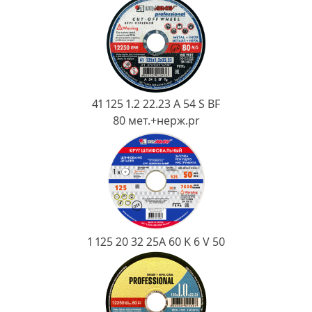
Ковш разливочный
Желоб
Огнеупорная SiC смесь
Крышка
41 125 1.2 22.23 A 54 S BF
80 мет.+нерж.pr
1 125 20 32 25А 60 K 6 V 50