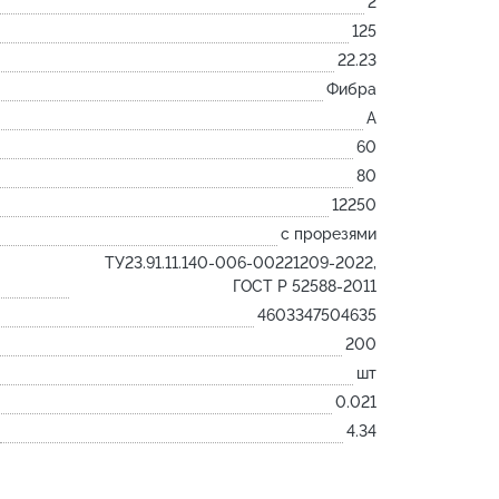
2
Лодочка
125
Контакт
22.23
Ковш разливочный
Фибра
A
Желоб
60
Огнеупорная SiC смесь
80
Крышка
12250
с прорезями
ТУ23.91.11.140-006-00221209-2022,
ГОСТ Р 52588-2011
4603347504635
200
шт
0.021
4.34