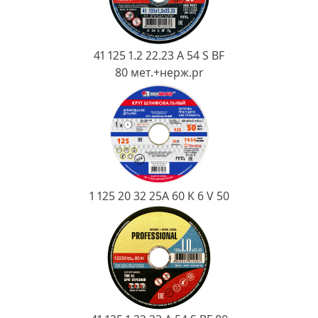
Ковш разливочный
Желоб
Огнеупорная SiC смесь
41 125 1.2 22.23 A 54 S BF
80 мет.+нерж.pr
Крышка
1 125 20 32 25А 60 K 6 V 50