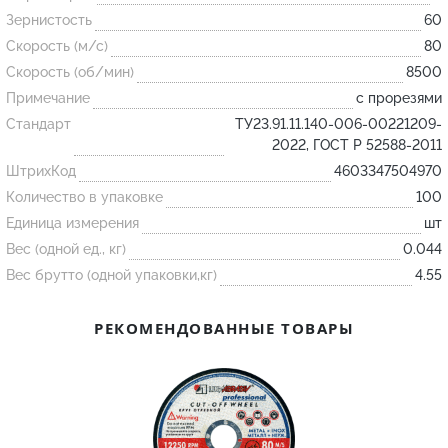
Зернистость
60
Скорость (м/с)
80
Огнеупорные
Скорость (об/мин)
8500
изделия
Примечание
с прорезями
Скачать каталог
Стандарт
ТУ23.91.11.140-006-00221209-
Тигель
2022, ГОСТ Р 52588-2011
ШтрихКод
Муфель
4603347504970
Количество в упаковке
100
Черпак
Единица измерения
шт
Шербер
Вес (одной ед., кг)
0.044
Трубка
Вес брутто (одной упаковки,кг)
4.55
Стержень
РЕКОМЕНДОВАННЫЕ ТОВАРЫ
Пробка
Подставка
Лодочка
Контакт