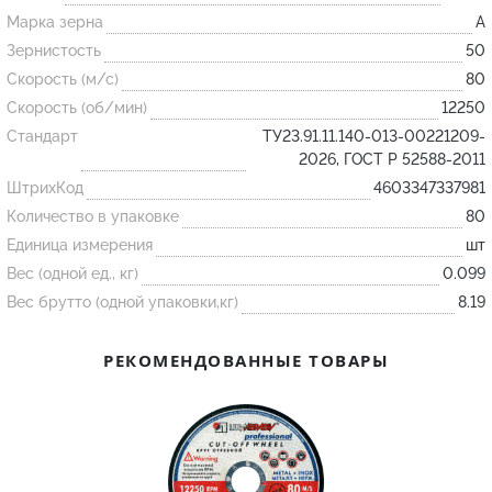
Марка зерна
A
Зернистость
50
Огнеупорные
Скорость (м/с)
80
изделия
Скорость (об/мин)
12250
Скачать каталог
Стандарт
ТУ23.91.11.140-013-00221209-
Тигель
2026, ГОСТ Р 52588-2011
ШтрихКод
Муфель
4603347337981
Количество в упаковке
80
Черпак
Единица измерения
шт
Шербер
Вес (одной ед., кг)
0.099
Трубка
Вес брутто (одной упаковки,кг)
8.19
Стержень
РЕКОМЕНДОВАННЫЕ ТОВАРЫ
Пробка
Подставка
Лодочка
Контакт