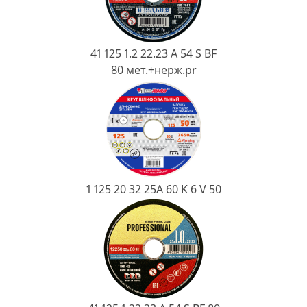
Ковш разливочный
Желоб
Огнеупорная SiC смесь
41 125 1.2 22.23 A 54 S BF
80 мет.+нерж.pr
Крышка
1 125 20 32 25А 60 K 6 V 50