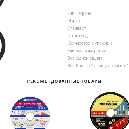
Тип (Форма)
Марка
Стандарт
ШтрихКод
Количество в упаковке
Единица измерения
Вес (одной ед., кг)
Вес брутто (одной упаковки,кг)
РЕКОМЕНДОВАННЫЕ ТОВАРЫ