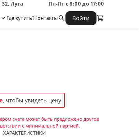
 32, Луга
Пн-Пт с 8:00 до 17:00
Войти
Где купить?
Контакты
Корпоративная информация
Огнеупорные
Часто задаваемые вопросы
Бухгалтерская отчетность,
изделия
Информация о размещении заказа,
Информация для акционеров,
сроках изготовения, возврате
Документы о праве собственности
товара, контактной информации, и
Скачать каталог
многое другое.
Тигель
Муфель
Черпак
Шербер
е
, чтобы увидеть цену
Трубка
Стержень
ром счета может быть предложено другое
Пробка
тветствии с минимальной партией.
ХАРАКТЕРИСТИКИ
Подставка