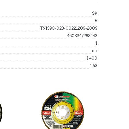
Лодочка
SK
Контакт
5
Ковш разливочный
ТУ1590-023-00221209-2009
Желоб
4603347288443
Огнеупорная SiC смесь
1
Крышка
шт
1.400
1.53