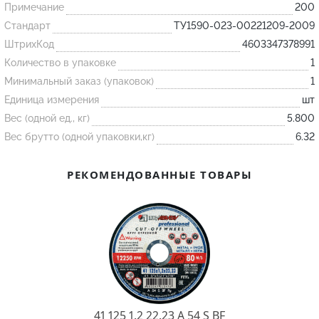
Примечание
200
Стандарт
ТУ1590-023-00221209-2009
Огнеупорные
ШтрихКод
4603347378991
изделия
Количество в упаковке
1
Скачать каталог
Минимальный заказ (упаковок)
1
Тигель
Единица измерения
шт
Вес (одной ед., кг)
5.800
Муфель
Вес брутто (одной упаковки,кг)
6.32
Черпак
Шербер
РЕКОМЕНДОВАННЫЕ ТОВАРЫ
Трубка
Стержень
Пробка
Подставка
Лодочка
Контакт
41 125 1.2 22.23 A 54 S BF