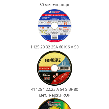
Ковш разливочный
80 мет.+нерж.pr
Желоб
Огнеупорная SiC смесь
Крышка
1 125 20 32 25А 60 K 6 V 50
41 125 1 22.23 A 54 S BF 80
мет.+нерж.PROF