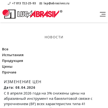
+7 813 722-25-93
lap@abrasives.ru
Продукция
Поддержка
Абразивы на
О компании
бакелитовой связке
НОВОСТИ
Прайсы
Где купить?
Скачать каталог
Скачать прайсы на нашу продукцию
О нас
Контакты
Все
Круги шлифовальные
Информация о заводе
Испытания
Каталоги
Круги отрезные
Войти
Продукция
Скачать каталоги продукции
История
Цены
Сегменты шлифовальные
История завода
Прочие
Бруски шлифовальные
Справочники
ИЗМЕНЕНИЕ ЦЕН
Абразивы на
Нормативные документы, ГОСТы, Инструкции по
Партнеры
Дата: 08.04.2026
керамической связке
эсплуатации
Список партнеров завода
С 8 апреля 2026 года на 3% снижены цены на
Скачать каталог
абразивный инструмент на бакелитовой связке с
упрочнением (BF) всех характеристик типа 41
Круги шлифовальные
Публикации
Мероприятия